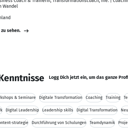
siness Coach & Trainerin, Transformationscoach, me. | Coach
en Wandel
hland
e zu sehen.
Kenntnisse
Logg Dich jetzt ein, um das ganze Prof
kshops & Seminare
Digitale Transformation
Coaching
Training
Te
k
Digital Leadership
Leadership skills
Digital Transformation
Neu
ontent-strategie
Durchführung von Schulungen
Teamdynamik
Proje