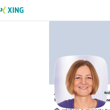
Andrea Menzel
Bas
Tourguide für visionäre Untern