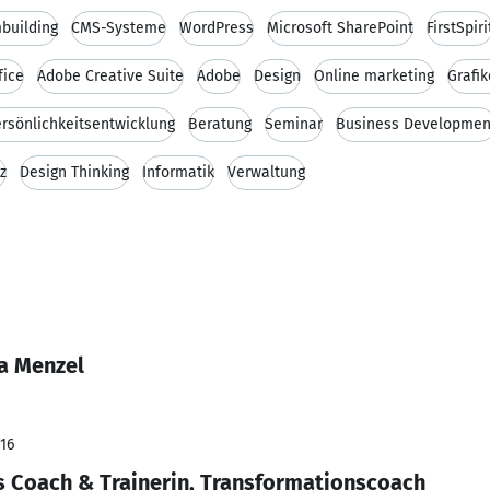
building
CMS-Systeme
WordPress
Microsoft SharePoint
FirstSpiri
fice
Adobe Creative Suite
Adobe
Design
Online marketing
Grafi
rsönlichkeitsentwicklung
Beratung
Seminar
Business Developmen
z
Design Thinking
Informatik
Verwaltung
a Menzel
016
 Coach & Trainerin, Transformationscoach