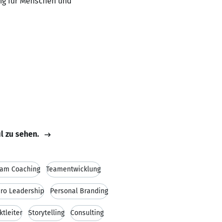
ing für Menschen und
il zu sehen.
am Coaching
Teamentwicklung
ro Leadership
Personal Branding
ktleiter
Storytelling
Consulting