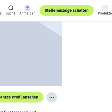
Stellenanzeige schalten
ts
Suche
Anmelden
Produkte
anzes Profil ansehen