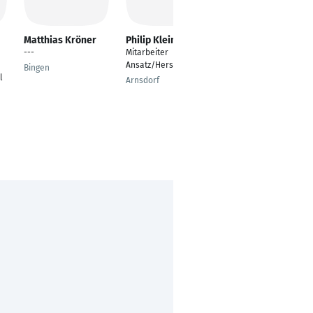
Matthias Kröner
Philip Klein
Alessio Trani
---
Mitarbeiter
---
Ansatz/Herstellung
Bingen
Lünen
l
Arnsdorf