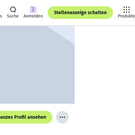
Stellenanzeige schalten
ts
Suche
Anmelden
Produkte
anzes Profil ansehen