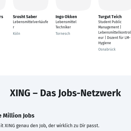
rs
Srosht Saber
Ingo Okken
Turgut Teich
Lebensmittelverkäufe
Lebensmittel
Student Public
r
Techniker
Management |
Lebensmittelkontrol
Köln
Tornesch
eur | Dozent für LM-
Hygiene
Osnabrück
XING – Das Jobs-Netzwerk
 Million Jobs
t XING genau den Job, der wirklich zu Dir passt.