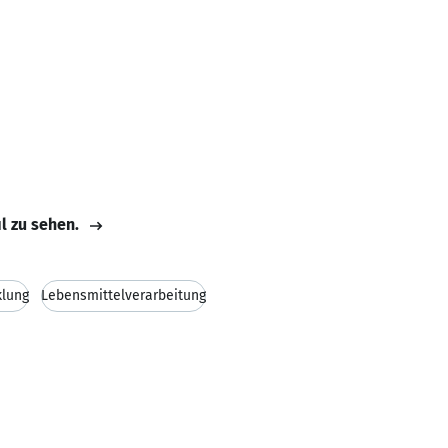
il zu sehen.
klung
Lebensmittelverarbeitung