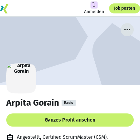
Job posten
Anmelden
Arpita Gorain
Basis
Ganzes Profil ansehen
Angestellt, Certified ScrumMaster (CSM),