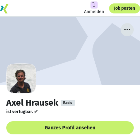
Job posten
Anmelden
Axel Hrausek
Basis
ist verfügbar. ✅
Ganzes Profil ansehen