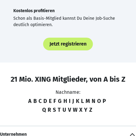
Kostenlos profitieren
Schon als Basis-Mitglied kannst Du Deine Job-Suche
deutlich optimieren.
Jetzt registrieren
21 Mio. XING Mitglieder, von A bis Z
Nachname:
A
B
C
D
E
F
G
H
I
J
K
L
M
N
O
P
Q
R
S
T
U
V
W
X
Y
Z
Unternehmen