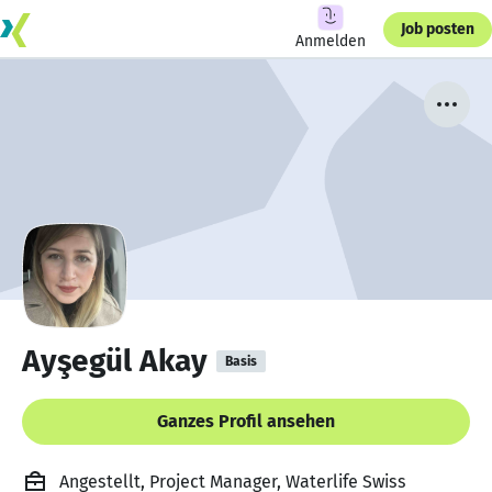
Job posten
Anmelden
Ayşegül Akay
Basis
Ganzes Profil ansehen
Angestellt, Project Manager, Waterlife Swiss