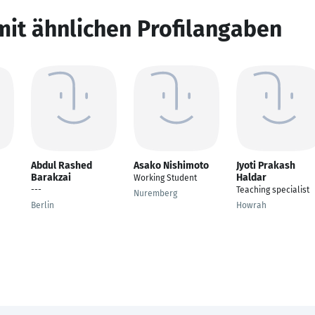
mit ähnlichen Profilangaben
Abdul Rashed
Asako Nishimoto
Jyoti Prakash
Barakzai
Haldar
Working Student
---
Teaching specialist
Nuremberg
Berlin
Howrah