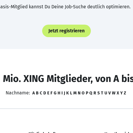
asis-Mitglied kannst Du Deine Job-Suche deutlich optimieren.
Jetzt registrieren
 Mio. XING Mitglieder, von A bi
Nachname:
A
B
C
D
E
F
G
H
I
J
K
L
M
N
O
P
Q
R
S
T
U
V
W
X
Y
Z