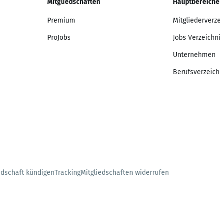
Mitgliedschaften
Hauptbereiche
Premium
Mitgliederverz
ProJobs
Jobs Verzeichn
Unternehmen
Berufsverzeich
edschaft kündigen
Tracking
Mitgliedschaften widerrufen