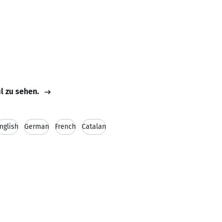
il zu sehen.
nglish
German
French
Catalan