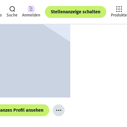
Stellenanzeige schalten
ts
Suche
Anmelden
Produkte
anzes Profil ansehen