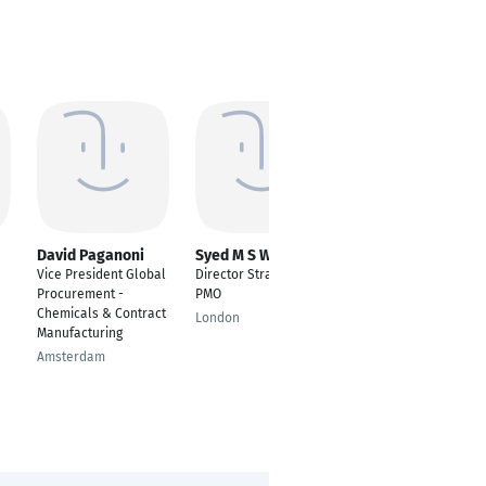
David Paganoni
Syed M S Wajid
Markus Renz
Vice President Global
Director Strategy &
Auditor
Procurement -
PMO
Tuttlingen
Chemicals & Contract
London
Manufacturing
Amsterdam