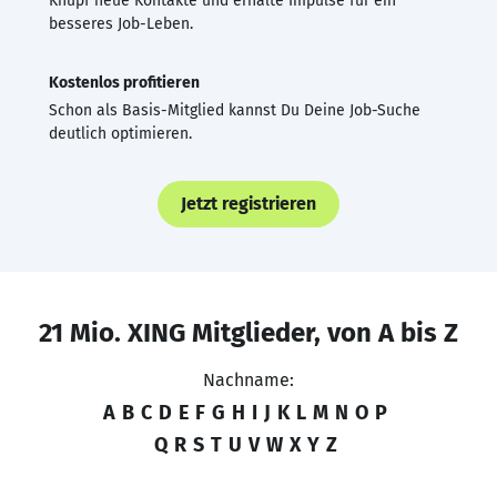
Knüpf neue Kontakte und erhalte Impulse für ein
besseres Job-Leben.
Kostenlos profitieren
Schon als Basis-Mitglied kannst Du Deine Job-Suche
deutlich optimieren.
Jetzt registrieren
21 Mio. XING Mitglieder, von A bis Z
Nachname:
A
B
C
D
E
F
G
H
I
J
K
L
M
N
O
P
Q
R
S
T
U
V
W
X
Y
Z