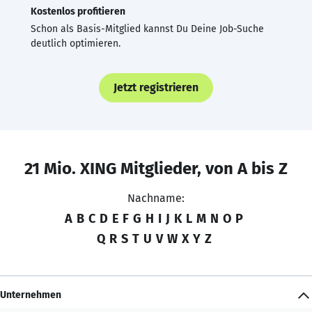
Kostenlos profitieren
Schon als Basis-Mitglied kannst Du Deine Job-Suche
deutlich optimieren.
Jetzt registrieren
21 Mio. XING Mitglieder, von A bis Z
Nachname:
A
B
C
D
E
F
G
H
I
J
K
L
M
N
O
P
Q
R
S
T
U
V
W
X
Y
Z
Unternehmen