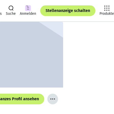
Stellenanzeige schalten
ts
Suche
Anmelden
Produkte
anzes Profil ansehen