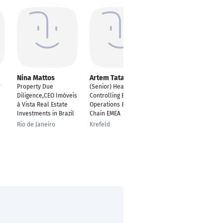
Nina Mattos
Artem Tatarynskyy
Udo Schuele
r
Property Due
(Senior) Head of
Senior Consultant
Diligence,CEO Imóveis
Controlling Business
Stuttgart
à Vista Real Estate
Operations & Supply
Investments in Brazil
Chain EMEA
Rio de Janeiro
Krefeld