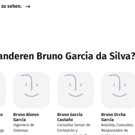
e zu sehen.
anderen Bruno Garcia da Silva
ez
Bruno Alonso
Bruno García
Bruno Orcha
García
Castaño
García
Ingeniero de
Consultor Senior de
Analista, Consultor,
rgu
Sistemas
Formaicón y
Responsable de