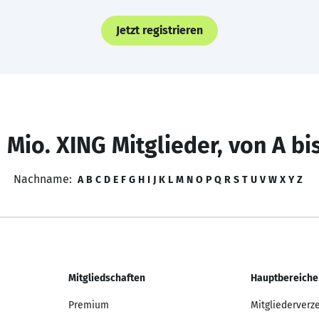
Jetzt registrieren
 Mio. XING Mitglieder, von A bi
Nachname:
A
B
C
D
E
F
G
H
I
J
K
L
M
N
O
P
Q
R
S
T
U
V
W
X
Y
Z
Mitgliedschaften
Hauptbereiche
Premium
Mitgliederverz