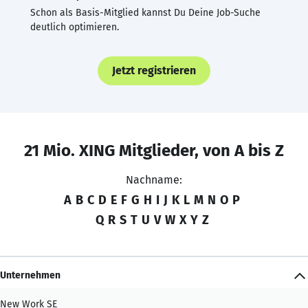
Schon als Basis-Mitglied kannst Du Deine Job-Suche
deutlich optimieren.
Jetzt registrieren
21 Mio. XING Mitglieder, von A bis Z
Nachname:
A
B
C
D
E
F
G
H
I
J
K
L
M
N
O
P
Q
R
S
T
U
V
W
X
Y
Z
Unternehmen
New Work SE