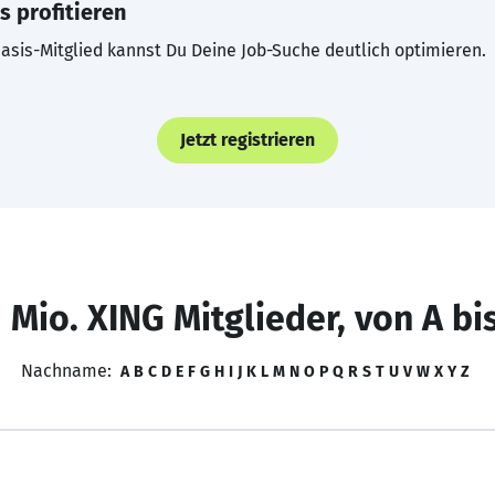
s profitieren
asis-Mitglied kannst Du Deine Job-Suche deutlich optimieren.
Jetzt registrieren
 Mio. XING Mitglieder, von A bi
Nachname:
A
B
C
D
E
F
G
H
I
J
K
L
M
N
O
P
Q
R
S
T
U
V
W
X
Y
Z