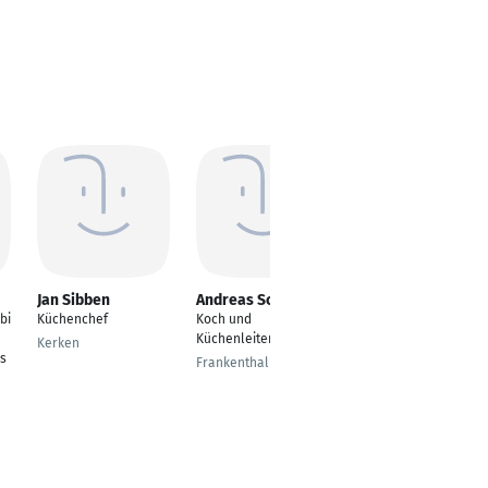
Jan Sibben
Andreas Schlöder
Lorenz Bruckauf
bi
Küchenchef
Koch und
Küchenleiter
Küchenleiter
Kerken
Bad Dürkheim
bs
Frankenthal