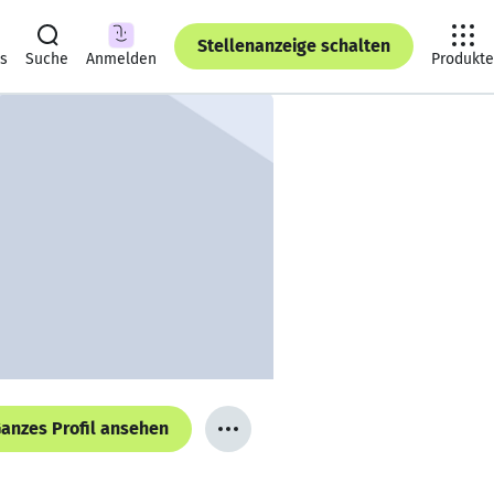
Stellenanzeige schalten
ts
Suche
Anmelden
Produkte
anzes Profil ansehen