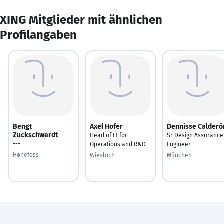
XING Mitglieder mit ähnlichen
Profilangaben
Bengt
Axel Hofer
Dennisse Calderó
Zuckschwerdt
Head of IT for
Sr Design Assurance
---
Operations and R&D
Engineer
Hønefoss
Wiesloch
München