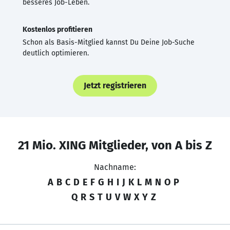
besseres Job-Leben.
Kostenlos profitieren
Schon als Basis-Mitglied kannst Du Deine Job-Suche
deutlich optimieren.
Jetzt registrieren
21 Mio. XING Mitglieder, von A bis Z
Nachname:
A
B
C
D
E
F
G
H
I
J
K
L
M
N
O
P
Q
R
S
T
U
V
W
X
Y
Z