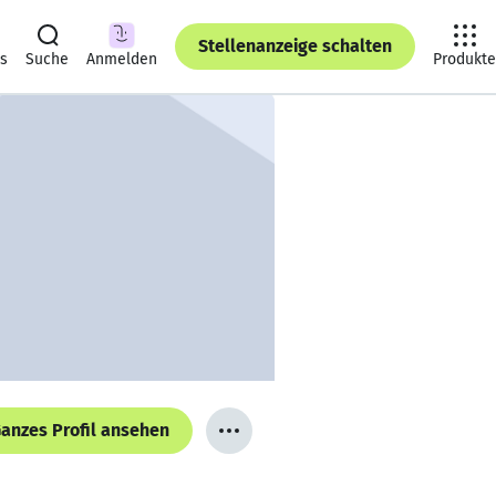
Stellenanzeige schalten
ts
Suche
Anmelden
Produkte
anzes Profil ansehen