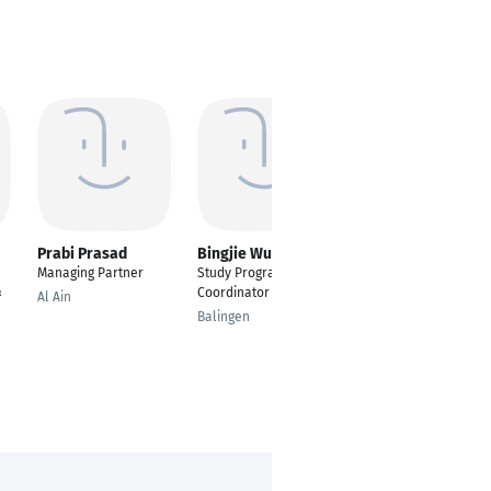
Prabi Prasad
Bingjie Wu
Aafia Rehman
Managing Partner
Study Programme
Project and Product
&
Coordinator
Manager
Al Ain
Balingen
Berlin