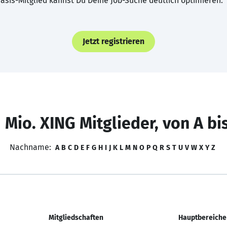
asis-Mitglied kannst Du Deine Job-Suche deutlich optimieren.
Jetzt registrieren
 Mio. XING Mitglieder, von A bi
Nachname:
A
B
C
D
E
F
G
H
I
J
K
L
M
N
O
P
Q
R
S
T
U
V
W
X
Y
Z
Mitgliedschaften
Hauptbereiche