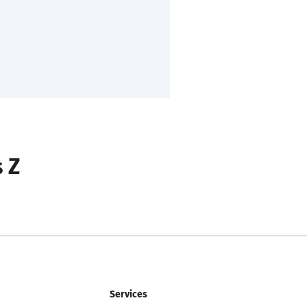
s Z
Services