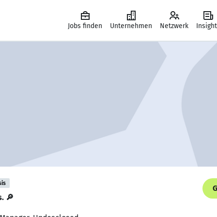
Jobs finden
Unternehmen
Netzwerk
Insigh
sis
G
s. 🔎