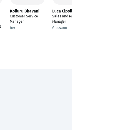
Kolluru Bhavani
Luca Cipollini
Bilge Akengin
Customer Service
Sales and Marketing
Datacenter & SaaS
Manager
Manager
Sales Manager
R
berlin
Giussano
Emden