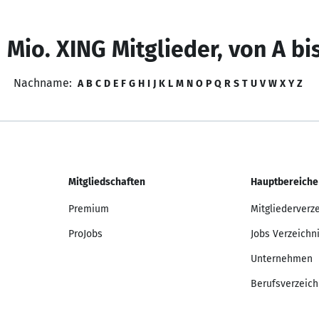
 Mio. XING Mitglieder, von A bi
Nachname:
A
B
C
D
E
F
G
H
I
J
K
L
M
N
O
P
Q
R
S
T
U
V
W
X
Y
Z
Mitgliedschaften
Hauptbereiche
Premium
Mitgliederverz
ProJobs
Jobs Verzeichn
Unternehmen
Berufsverzeich