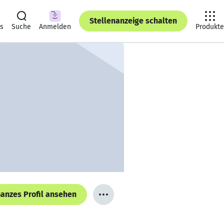
Stellenanzeige schalten
ts
Suche
Anmelden
Produkte
anzes Profil ansehen