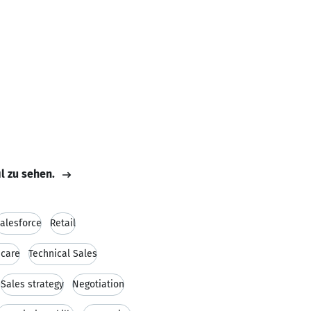
il zu sehen.
alesforce
Retail
 care
Technical Sales
Sales strategy
Negotiation