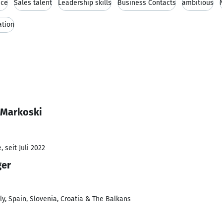
nce
Sales talent
Leadership skills
Business Contacts
ambitious
ation
 Markoski
 seit Juli 2022
ger
ly, Spain, Slovenia, Croatia & The Balkans