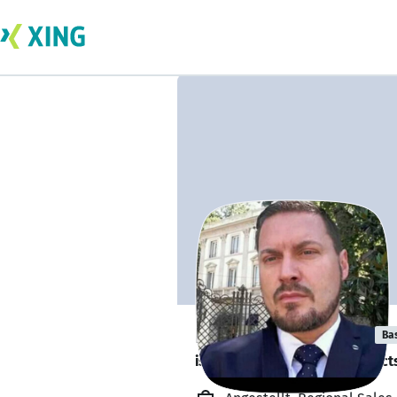
Dejan Markoski
Ba
is looking for freelance project