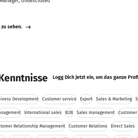
s Manager, Undesclosed
e zu sehen.
Kenntnisse
Logg Dich jetzt ein, um das ganze Prof
siness Development
Customer service
Export
Sales & Marketing
S
anagement
International sales
B2B
Sales management
Customer
stomer Relationship Management
Customer Relations
Direct Sales