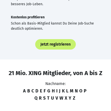
besseres Job-Leben.
Kostenlos profitieren
Schon als Basis-Mitglied kannst Du Deine Job-Suche
deutlich optimieren.
Jetzt registrieren
21 Mio. XING Mitglieder, von A bis Z
Nachname:
A
B
C
D
E
F
G
H
I
J
K
L
M
N
O
P
Q
R
S
T
U
V
W
X
Y
Z