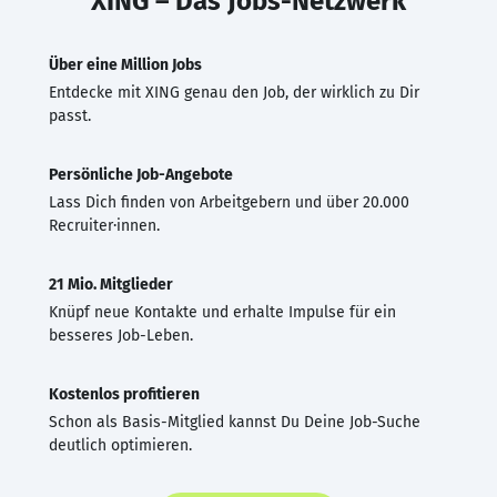
XING – Das Jobs-Netzwerk
Über eine Million Jobs
Entdecke mit XING genau den Job, der wirklich zu Dir
passt.
Persönliche Job-Angebote
Lass Dich finden von Arbeitgebern und über 20.000
Recruiter·innen.
21 Mio. Mitglieder
Knüpf neue Kontakte und erhalte Impulse für ein
besseres Job-Leben.
Kostenlos profitieren
Schon als Basis-Mitglied kannst Du Deine Job-Suche
deutlich optimieren.