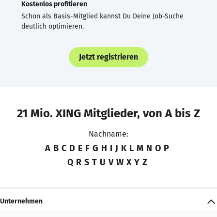
Kostenlos profitieren
Schon als Basis-Mitglied kannst Du Deine Job-Suche
deutlich optimieren.
Jetzt registrieren
21 Mio. XING Mitglieder, von A bis Z
Nachname:
A
B
C
D
E
F
G
H
I
J
K
L
M
N
O
P
Q
R
S
T
U
V
W
X
Y
Z
Unternehmen