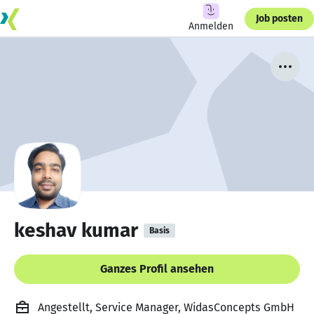
Job posten
Anmelden
keshav kumar
Basis
Ganzes Profil ansehen
Angestellt, Service Manager, WidasConcepts GmbH