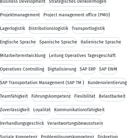
Business Development
Strategisches Denkvermögen
Projektmanagement
Project management office (PMO)
Lagerlogistik
Distributionslogistik
Transportlogistik
Englische Sprache
Spanische Sprache
Italienische Sprache
Mitarbeiterentwicklung
Leitung Operatives Tagesgeschäft
Operatives Controlling
Digitalisierung
SAP ERP
SAP EWM
SAP Transportation Management (SAP TM )
Kundenorientierung
Teamfähigkeit
Führungskompetenz
Flexibilität
Belastbarkeit
Zuverlässigkeit
Loyalität
Kommunikationsfähigkeit
Verhandlungsgeschick
Verantwortungsbewusstsein
Soziale Kompetenz
Problemlösungskompetenz
Diskretion