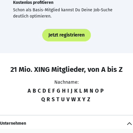
Kostenlos profitieren
Schon als Basis-Mitglied kannst Du Deine Job-Suche
deutlich optimieren.
Jetzt registrieren
21 Mio. XING Mitglieder, von A bis Z
Nachname:
A
B
C
D
E
F
G
H
I
J
K
L
M
N
O
P
Q
R
S
T
U
V
W
X
Y
Z
Unternehmen