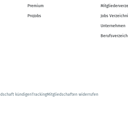
Premium
Mitgliederverz
ProJobs
Jobs Verzeichn
Unternehmen
Berufsverzeich
edschaft kündigen
Tracking
Mitgliedschaften widerrufen