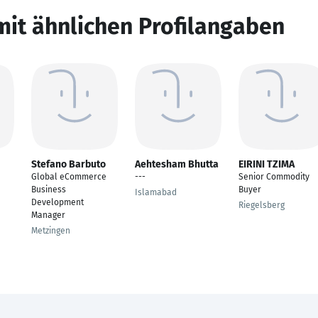
mit ähnlichen Profilangaben
Stefano Barbuto
Aehtesham Bhutta
EIRINI TZIMA
Global eCommerce
---
Senior Commodity
Business
Buyer
Islamabad
Development
Riegelsberg
Manager
Metzingen