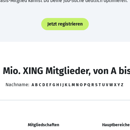
asis-Mitglied kannst Du Deine Job-Suche deutlich optimieren.
Jetzt registrieren
 Mio. XING Mitglieder, von A bi
Nachname:
A
B
C
D
E
F
G
H
I
J
K
L
M
N
O
P
Q
R
S
T
U
V
W
X
Y
Z
Mitgliedschaften
Hauptbereiche