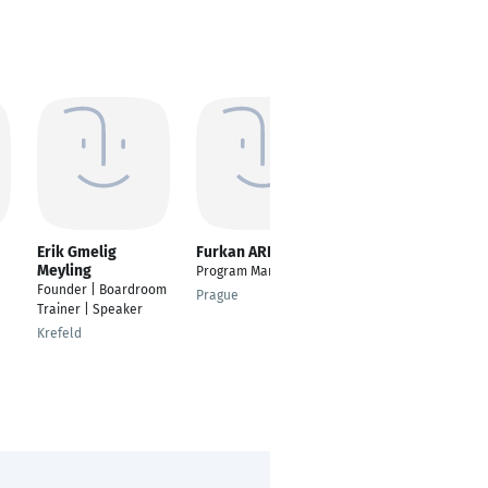
Erik Gmelig
Furkan ARIN
Kshitij Kamble
Meyling
Program Manager
---
Founder | Boardroom
Prague
Pune
Trainer | Speaker
Krefeld