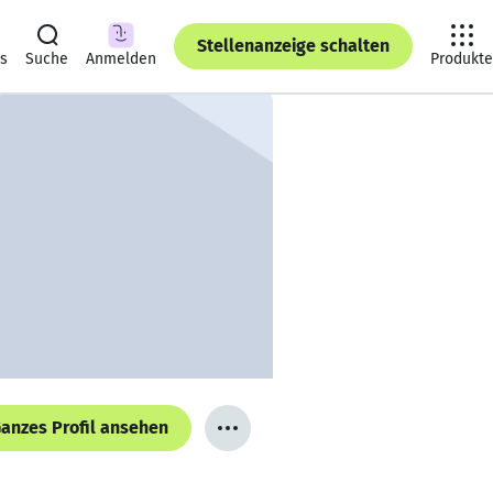
Stellenanzeige schalten
ts
Suche
Anmelden
Produkte
anzes Profil ansehen