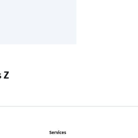
s Z
Services