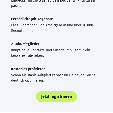
Entdecke mit XING genau den Job, der wirklich zu Dir
passt.
Persönliche Job-Angebote
Lass Dich finden von Arbeitgebern und über 20.000
Recruiter·innen.
21 Mio. Mitglieder
Knüpf neue Kontakte und erhalte Impulse für ein
besseres Job-Leben.
Kostenlos profitieren
Schon als Basis-Mitglied kannst Du Deine Job-Suche
deutlich optimieren.
Jetzt registrieren