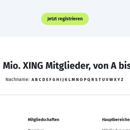
Jetzt registrieren
 Mio. XING Mitglieder, von A bi
Nachname:
A
B
C
D
E
F
G
H
I
J
K
L
M
N
O
P
Q
R
S
T
U
V
W
X
Y
Z
Mitgliedschaften
Hauptbereiche