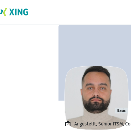
Hayder Al Ali
Basis
Angestellt, Senior ITSM, C