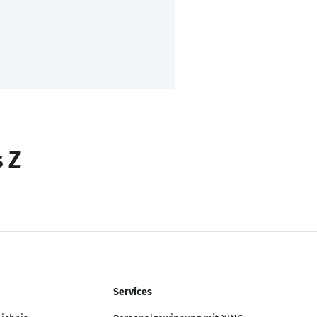
s Z
Services