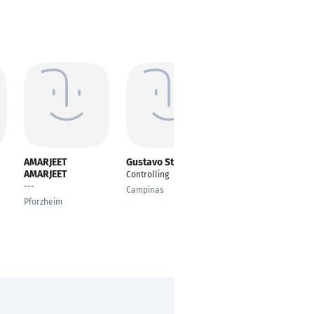
AMARJEET
Gustavo Stoeber
Sertac BILGI
AMARJEET
Controlling
Bürofachkraft
---
Campinas
Mainz
Pforzheim