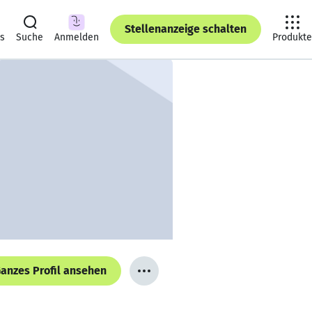
Stellenanzeige schalten
ts
Suche
Anmelden
Produkte
anzes Profil ansehen