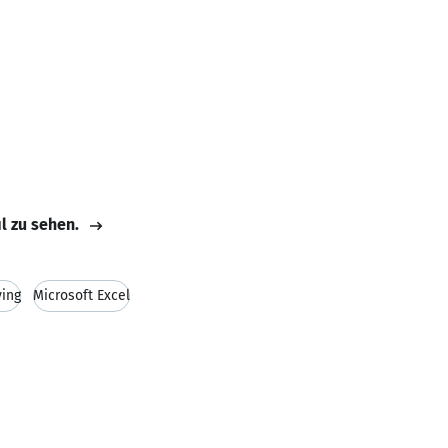
il zu sehen.
ving
Microsoft Excel