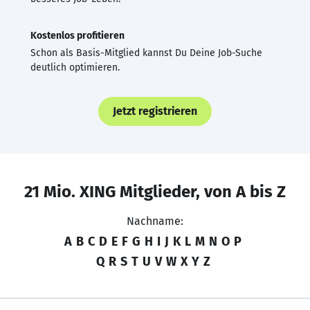
Kostenlos profitieren
Schon als Basis-Mitglied kannst Du Deine Job-Suche
deutlich optimieren.
Jetzt registrieren
21 Mio. XING Mitglieder, von A bis Z
Nachname:
A
B
C
D
E
F
G
H
I
J
K
L
M
N
O
P
Q
R
S
T
U
V
W
X
Y
Z