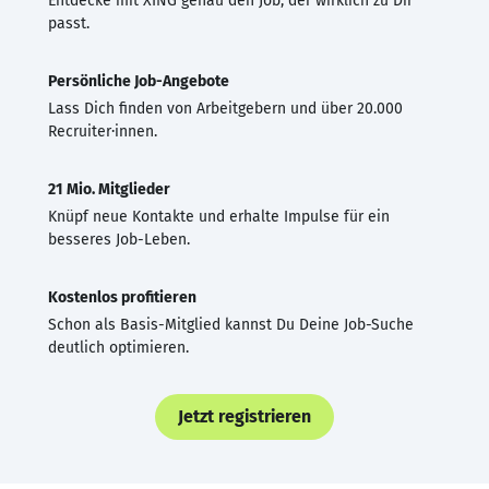
Entdecke mit XING genau den Job, der wirklich zu Dir
passt.
Persönliche Job-Angebote
Lass Dich finden von Arbeitgebern und über 20.000
Recruiter·innen.
21 Mio. Mitglieder
Knüpf neue Kontakte und erhalte Impulse für ein
besseres Job-Leben.
Kostenlos profitieren
Schon als Basis-Mitglied kannst Du Deine Job-Suche
deutlich optimieren.
Jetzt registrieren