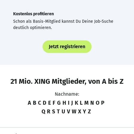
Kostenlos profitieren
Schon als Basis-Mitglied kannst Du Deine Job-Suche
deutlich optimieren.
Jetzt registrieren
21 Mio. XING Mitglieder, von A bis Z
Nachname:
A
B
C
D
E
F
G
H
I
J
K
L
M
N
O
P
Q
R
S
T
U
V
W
X
Y
Z