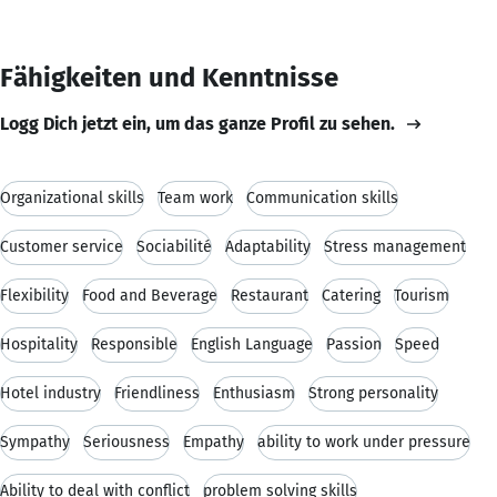
Fähigkeiten und Kenntnisse
Logg Dich jetzt ein, um das ganze Profil zu sehen.
Organizational skills
Team work
Communication skills
Customer service
Sociabilité
Adaptability
Stress management
Flexibility
Food and Beverage
Restaurant
Catering
Tourism
Hospitality
Responsible
English Language
Passion
Speed
Hotel industry
Friendliness
Enthusiasm
Strong personality
Sympathy
Seriousness
Empathy
ability to work under pressure
Ability to deal with conflict
problem solving skills