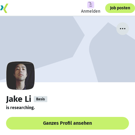
Job posten
Anmelden
Jake Li
Basis
is researching.
Ganzes Profil ansehen