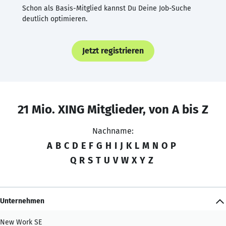
Schon als Basis-Mitglied kannst Du Deine Job-Suche
deutlich optimieren.
Jetzt registrieren
21 Mio. XING Mitglieder, von A bis Z
Nachname:
A
B
C
D
E
F
G
H
I
J
K
L
M
N
O
P
Q
R
S
T
U
V
W
X
Y
Z
Unternehmen
New Work SE