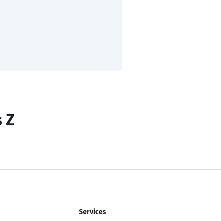
s Z
Services