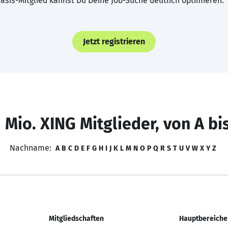
asis-Mitglied kannst Du Deine Job-Suche deutlich optimieren.
Jetzt registrieren
 Mio. XING Mitglieder, von A bi
Nachname:
A
B
C
D
E
F
G
H
I
J
K
L
M
N
O
P
Q
R
S
T
U
V
W
X
Y
Z
Mitgliedschaften
Hauptbereiche