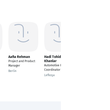
Aafia Rehman
Hadi Tohidi
Robin Barten
Khanlar
Project and Product
Head of Agile
Automotive Project
Manager
Transformation
Coordinator
Berlin
Stuttgart
Lefkoşa