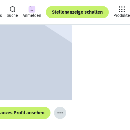
Stellenanzeige schalten
ts
Suche
Anmelden
Produkte
anzes Profil ansehen