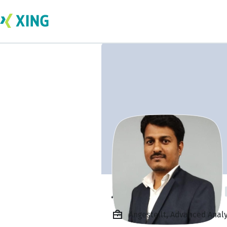
Jayjayram Nande
Angestellt, Advanced Analy