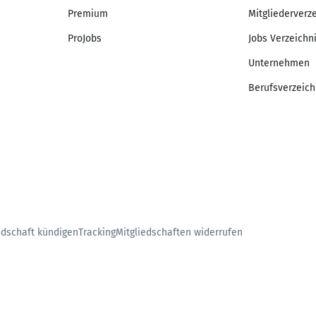
Premium
Mitgliederverz
ProJobs
Jobs Verzeichn
Unternehmen
Berufsverzeich
edschaft kündigen
Tracking
Mitgliedschaften widerrufen