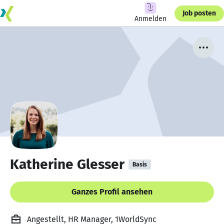
Job posten
Anmelden
Katherine Glesser
Basis
Ganzes Profil ansehen
Angestellt, HR Manager, 1WorldSync