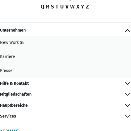
Q
R
S
T
U
V
W
X
Y
Z
Unternehmen
New Work SE
Karriere
Presse
Hilfe & Kontakt
Mitgliedschaften
Hauptbereiche
Services