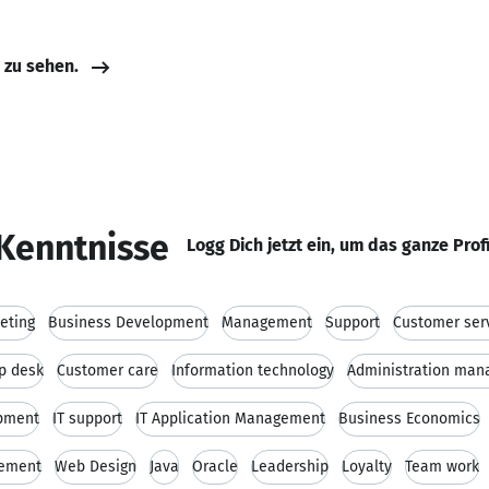
e zu sehen.
Kenntnisse
Logg Dich jetzt ein, um das ganze Prof
eting
Business Development
Management
Support
Customer ser
p desk
Customer care
Information technology
Administration ma
pment
IT support
IT Application Management
Business Economics
gement
Web Design
Java
Oracle
Leadership
Loyalty
Team work