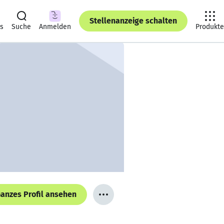
Stellenanzeige schalten
ts
Suche
Anmelden
Produkte
anzes Profil ansehen