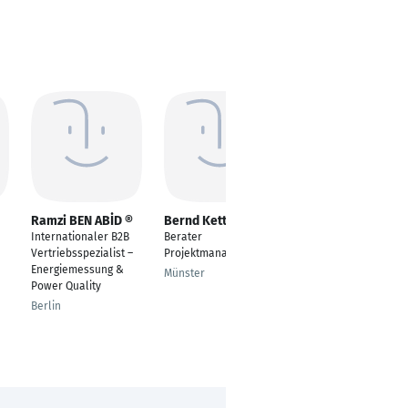
Ramzi BEN ABİD ®
Bernd Kettler
Barbara England
Internationaler B2B
Berater
---
Vertriebsspezialist –
Projektmanagement
Frankfurt am Main
Energiemessung &
Münster
Power Quality
Berlin