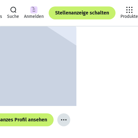
Stellenanzeige schalten
ts
Suche
Anmelden
Produkte
anzes Profil ansehen