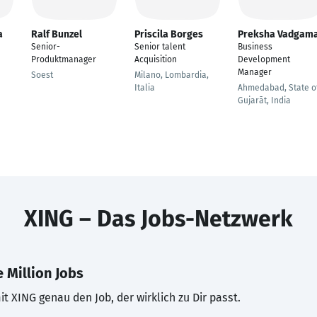
a
Ralf Bunzel
Priscila Borges
Preksha Vadgam
Senior-
Senior talent
Business
Produktmanager
Acquisition
Development
Manager
Soest
Milano, Lombardia,
Italia
Ahmedabad, State o
Gujarāt, India
XING – Das Jobs-Netzwerk
 Million Jobs
t XING genau den Job, der wirklich zu Dir passt.