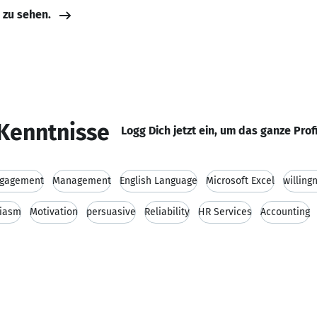
e zu sehen.
Kenntnisse
Logg Dich jetzt ein, um das ganze Prof
gagement
Management
English Language
Microsoft Excel
willing
siasm
Motivation
persuasive
Reliability
HR Services
Accounting