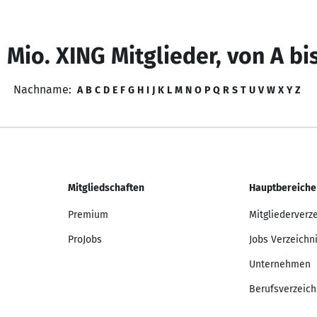
 Mio. XING Mitglieder, von A bi
Nachname:
A
B
C
D
E
F
G
H
I
J
K
L
M
N
O
P
Q
R
S
T
U
V
W
X
Y
Z
Mitgliedschaften
Hauptbereiche
Premium
Mitgliederverz
ProJobs
Jobs Verzeichn
Unternehmen
Berufsverzeich