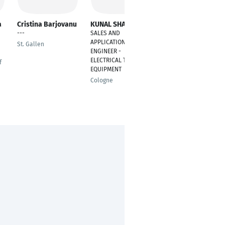
a
Cristina Barjovanu
KUNAL SHARMA
Lizeth Arrieta
---
SALES AND
---
APPLICATION
St. Gallen
Esslingen
ENGINEER -
ELECTRICAL TESTING
f
EQUIPMENT
Cologne