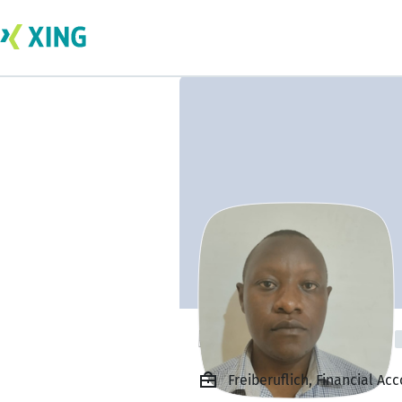
Kinuthia Mwangi
Freiberuflich, Financial Ac