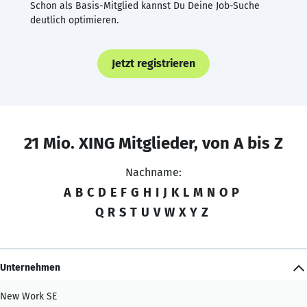
Schon als Basis-Mitglied kannst Du Deine Job-Suche
deutlich optimieren.
Jetzt registrieren
21 Mio. XING Mitglieder, von A bis Z
Nachname:
A
B
C
D
E
F
G
H
I
J
K
L
M
N
O
P
Q
R
S
T
U
V
W
X
Y
Z
Unternehmen
New Work SE