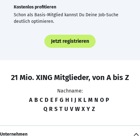
Kostenlos profitieren
Schon als Basis-Mitglied kannst Du Deine Job-Suche
deutlich optimieren.
Jetzt registrieren
21 Mio. XING Mitglieder, von A bis Z
Nachname:
A
B
C
D
E
F
G
H
I
J
K
L
M
N
O
P
Q
R
S
T
U
V
W
X
Y
Z
Unternehmen