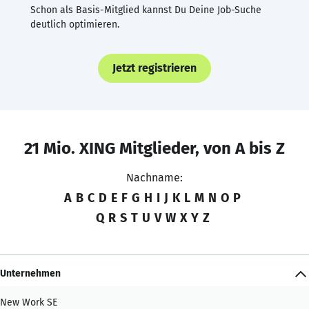
Schon als Basis-Mitglied kannst Du Deine Job-Suche
deutlich optimieren.
Jetzt registrieren
21 Mio. XING Mitglieder, von A bis Z
Nachname:
A
B
C
D
E
F
G
H
I
J
K
L
M
N
O
P
Q
R
S
T
U
V
W
X
Y
Z
Unternehmen
New Work SE