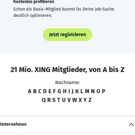
Kostenlos profitieren
Schon als Basis-Mitglied kannst Du Deine Job-Suche
deutlich optimieren.
Jetzt registrieren
21 Mio. XING Mitglieder, von A bis Z
Nachname:
A
B
C
D
E
F
G
H
I
J
K
L
M
N
O
P
Q
R
S
T
U
V
W
X
Y
Z
Unternehmen