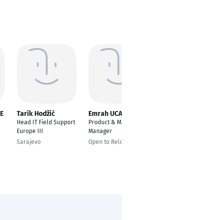
E
Tarik Hodžić
Emrah UCAR
Aliyu Awwal
Head IT Field Support
Product & Marketing
Field Support
Europe III
Manager
Engineer
Sarajevo
Open to Relocating
Hamburg