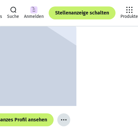
Stellenanzeige schalten
ts
Suche
Anmelden
Produkte
anzes Profil ansehen