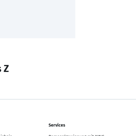
s Z
Services