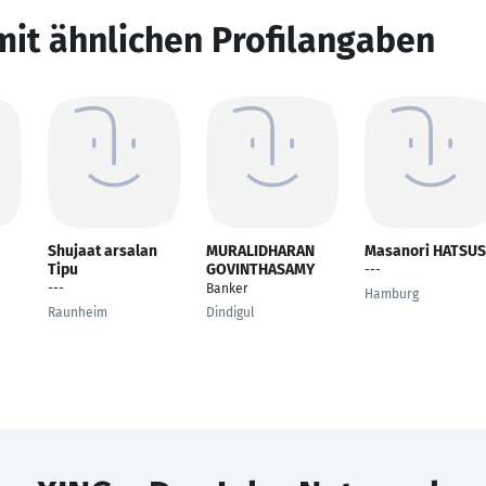
mit ähnlichen Profilangaben
Shujaat arsalan
MURALIDHARAN
Masanori HATSUS
Tipu
GOVINTHASAMY
---
---
Banker
Hamburg
Raunheim
Dindigul