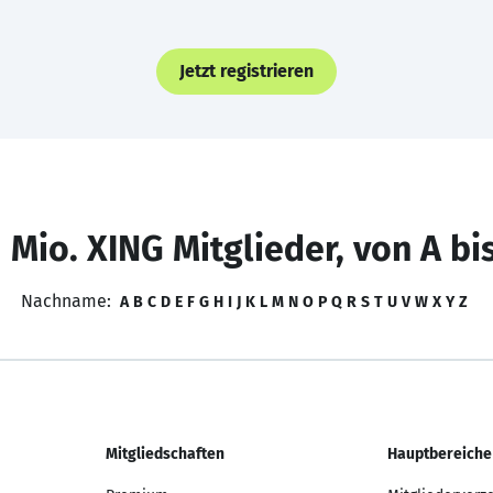
Jetzt registrieren
 Mio. XING Mitglieder, von A bi
Nachname:
A
B
C
D
E
F
G
H
I
J
K
L
M
N
O
P
Q
R
S
T
U
V
W
X
Y
Z
Mitgliedschaften
Hauptbereiche