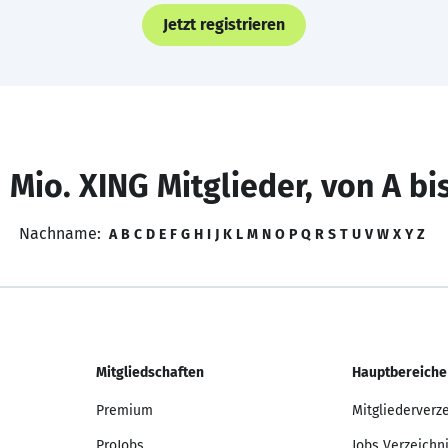
Jetzt registrieren
 Mio. XING Mitglieder, von A bi
Nachname:
A
B
C
D
E
F
G
H
I
J
K
L
M
N
O
P
Q
R
S
T
U
V
W
X
Y
Z
Mitgliedschaften
Hauptbereiche
Premium
Mitgliederverz
ProJobs
Jobs Verzeichn