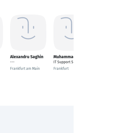
Alexandru Saghin
Muhammad Ali
Tomasz
Sihinkiewicz
---
IT Support Specialist
First Level Support
Frankfurt am Main
Frankfurt
Engineer
Krakow