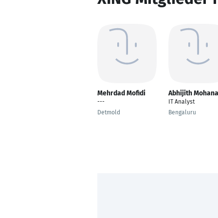
Mehrdad Mofidi
Abhijith Mohan
---
IT Analyst
Detmold
Bengaluru