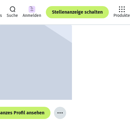
Stellenanzeige schalten
ts
Suche
Anmelden
Produkte
anzes Profil ansehen