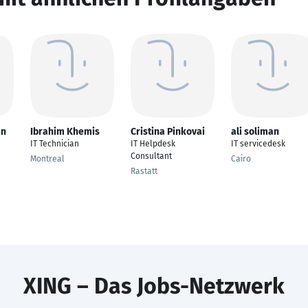
an
Ibrahim Khemis
Cristina Pinkovai
ali soliman
IT Technician
IT Helpdesk
IT servicedesk
Consultant
Montreal
Cairo
Rastatt
XING – Das Jobs-Netzwerk