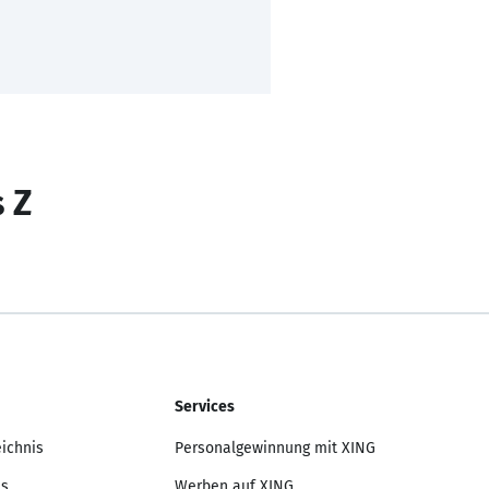
s Z
Services
eichnis
Personalgewinnung mit XING
is
Werben auf XING