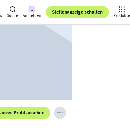
Stellenanzeige schalten
ts
Suche
Anmelden
Produkte
anzes Profil ansehen