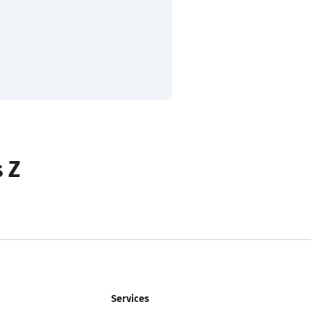
s Z
Services