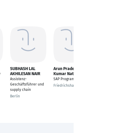
SUBHASH LAL
Arun Pradeep
Shujaat arsalan
AKHILESAN NAIR
Kumar Natarajan
Tipu
r
Assistenz-
SAP Program Lead
---
Geschäftsführer und
Friedrichshafen
Raunheim
supply chain
Berlin