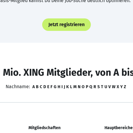
asis-Mitglied kannst Du Deine Job-Suche deutlich optimieren.
Jetzt registrieren
 Mio. XING Mitglieder, von A bi
Nachname:
A
B
C
D
E
F
G
H
I
J
K
L
M
N
O
P
Q
R
S
T
U
V
W
X
Y
Z
Mitgliedschaften
Hauptbereiche