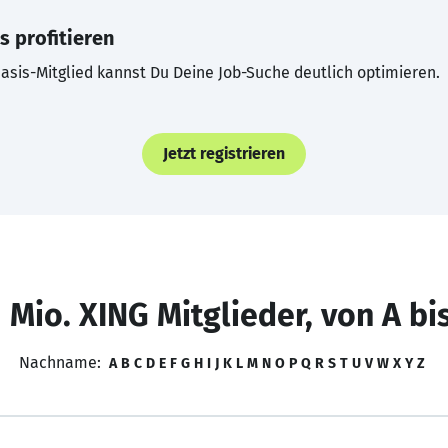
s profitieren
asis-Mitglied kannst Du Deine Job-Suche deutlich optimieren.
Jetzt registrieren
 Mio. XING Mitglieder, von A bi
Nachname:
A
B
C
D
E
F
G
H
I
J
K
L
M
N
O
P
Q
R
S
T
U
V
W
X
Y
Z