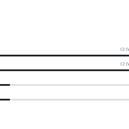
C2 (
C2 (