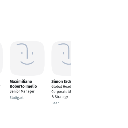
Maximiliano
Simon Erdmann
Adam Rhoulam
y
Roberto Imelio
PMP® PSM® PMI-
Global Head of
ACP®
Senior Manager
Corporate Messaging
Certified Scrum
& Strategy
Stuttgart
Master
Baar
Frankfurt am Main