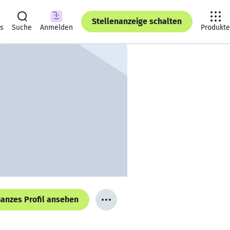
Stellenanzeige schalten
ts
Suche
Anmelden
Produkte
anzes Profil ansehen