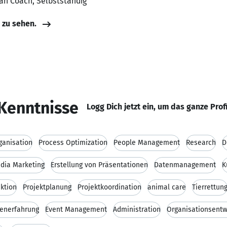
gan Coach, Selbstständig
e zu sehen.
Kenntnisse
Logg Dich jetzt ein, um das ganze Prof
ganisation
Process Optimization
People Management
Research
D
dia Marketing
Erstellung von Präsentationen
Datenmanagement
K
ktion
Projektplanung
Projektkoordination
animal care
Tierrettun
enerfahrung
Event Management
Administration
Organisationsentw