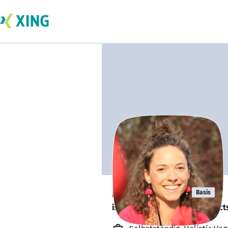
Milo Riccius
Basis
is looking for freelance project