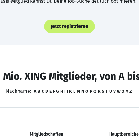
asis-Mitglied kannst Du Deine Job-Suche deutlich optimieren.
Jetzt registrieren
 Mio. XING Mitglieder, von A bi
Nachname:
A
B
C
D
E
F
G
H
I
J
K
L
M
N
O
P
Q
R
S
T
U
V
W
X
Y
Z
Mitgliedschaften
Hauptbereiche