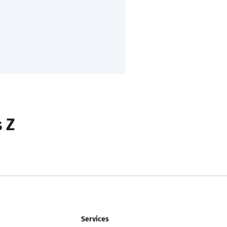
s Z
Services