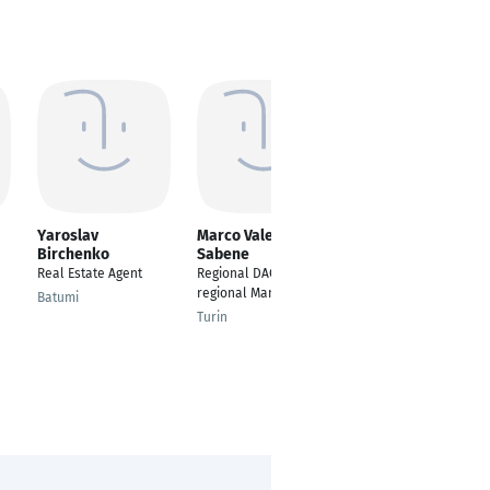
Yaroslav
Marco Valerio
Bastian Thinius
Birchenko
Sabene
Lead Dynamic Media
Real Estate Agent
Regional DACH
& Content Production
regional Manager
(EMEA), Group
Batumi
Director/Senior
Turin
Manager
Hamburg