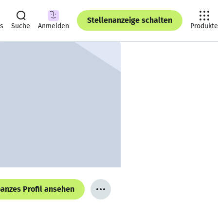
Stellenanzeige schalten
ts
Suche
Anmelden
Produkte
anzes Profil ansehen