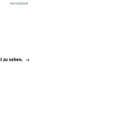
moradabad
il zu sehen.