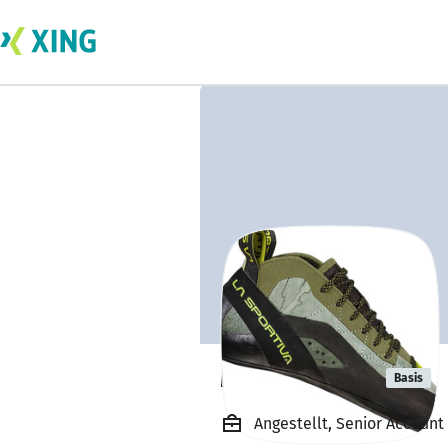
Moazzam Ali
Basis
Angestellt, Senior Accoun