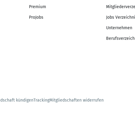
Premium
Mitgliederverz
ProJobs
Jobs Verzeichn
Unternehmen
Berufsverzeich
edschaft kündigen
Tracking
Mitgliedschaften widerrufen