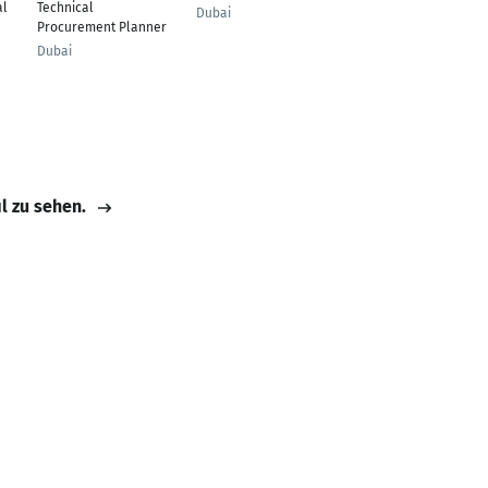
al
Technical
Qualitätsmanagement
Dubai
Procurement Planner
Hamburg
Dubai
il zu sehen.