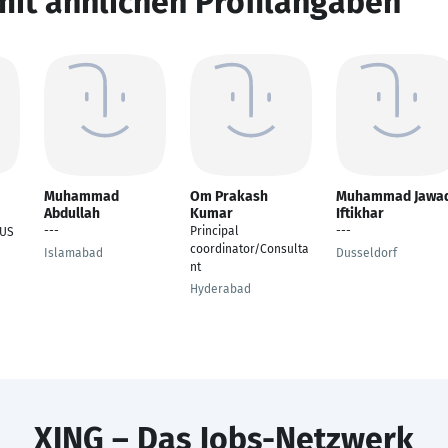
mit ähnlichen Profilangaben
Muhammad
Om Prakash
Muhammad Jawa
Abdullah
Kumar
Iftikhar
---
Principal
---
 US
coordinator/Consulta
Islamabad
Dusseldorf
nt
Hyderabad
XING – Das Jobs-Netzwerk