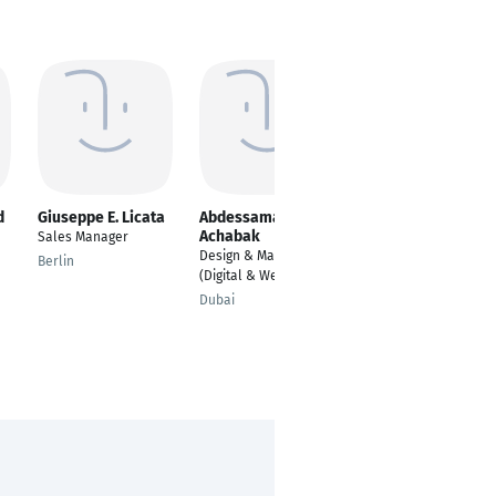
d
Giuseppe E. Licata
Abdessamad
Mudathir Yousif
Achabak
Sales Manager
Senior Program
Design & Marketing
Quality Manage
Berlin
(Digital & Web Dev.)
Berlin
Dubai