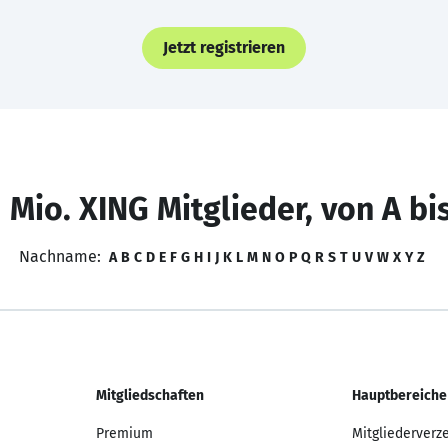
Jetzt registrieren
 Mio. XING Mitglieder, von A bi
Nachname:
A
B
C
D
E
F
G
H
I
J
K
L
M
N
O
P
Q
R
S
T
U
V
W
X
Y
Z
Mitgliedschaften
Hauptbereiche
Premium
Mitgliederverz