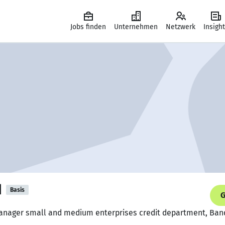
Jobs finden
Unternehmen
Netzwerk
Insigh
d
Basis
G
manager small and medium enterprises credit department, Ban