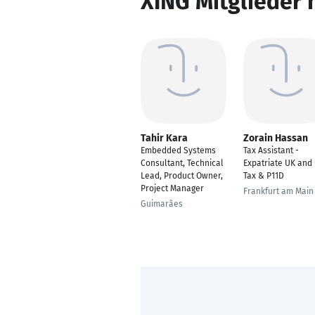
XING Mitglieder 
Tahir Kara
Zorain Hassan
Embedded Systems
Tax Assistant -
Consultant, Technical
Expatriate UK and
Lead, Product Owner,
Tax & P11D
Project Manager
Frankfurt am Main
Guimarães