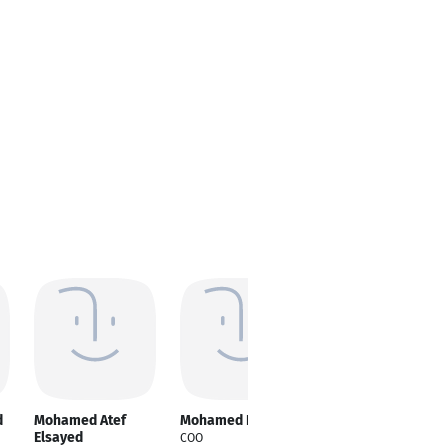
d
Mohamed Atef
Mohamed ELsayed
Mohamed Elsayed
Elsayed
COO
Buchalter/