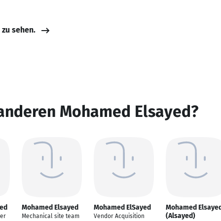
e zu sehen.
 anderen Mohamed Elsayed?
ed
Mohamed Elsayed
Mohamed ElSayed
Mohamed Elsaye
(Alsayed)
er
Mechanical site team
Vendor Acquisition