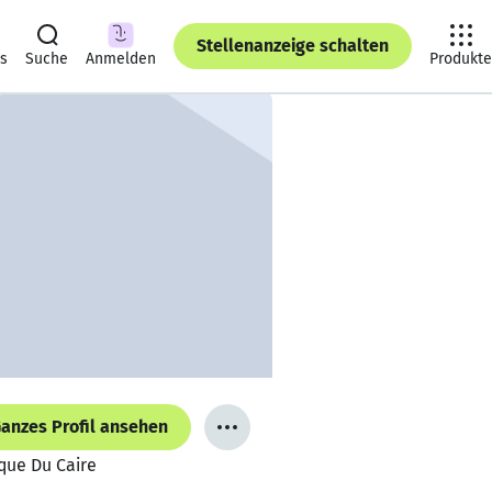
Stellenanzeige schalten
ts
Suche
Anmelden
Produkte
anzes Profil ansehen
que Du Caire