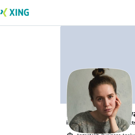
Polina Shorganov
is looking for freelance project