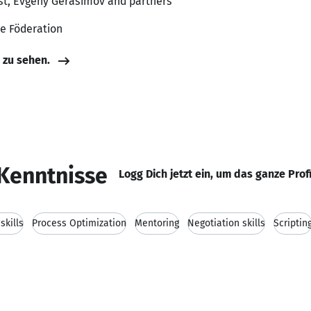
yst, Evgeny Gerasimov and partners
he Föderation
e zu sehen.
Kenntnisse
Logg Dich jetzt ein, um das ganze Prof
kills
Process Optimization
Mentoring
Negotiation skills
Scriptin