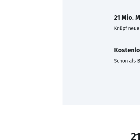
21 Mio. M
Knüpf neue 
Kostenlo
Schon als B
21