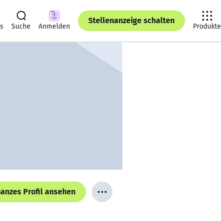
Stellenanzeige schalten
ts
Suche
Anmelden
Produkte
anzes Profil ansehen