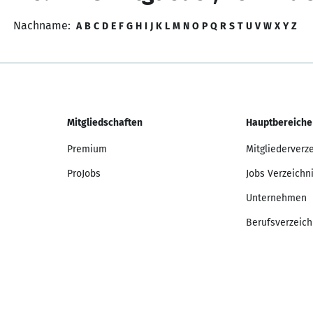
Nachname:
A
B
C
D
E
F
G
H
I
J
K
L
M
N
O
P
Q
R
S
T
U
V
W
X
Y
Z
Mitgliedschaften
Hauptbereiche
Premium
Mitgliederverz
ProJobs
Jobs Verzeichn
Unternehmen
Berufsverzeich