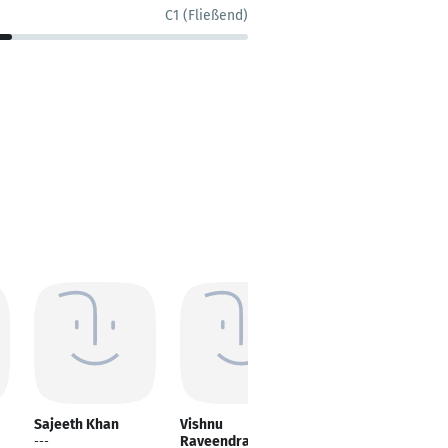
C1 (Fließend)
Sajeeth Khan
Vishnu
Meherun Faruque
Raveendran
---
Customer Success