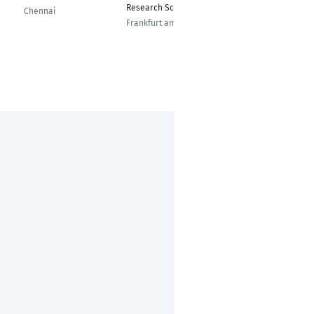
Research Scientist
Manager / Senior
Chennai
Expert, Digital
Frankfurt am Main
Solutions
Bonn