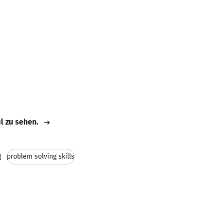
il zu sehen.
g
problem solving skills