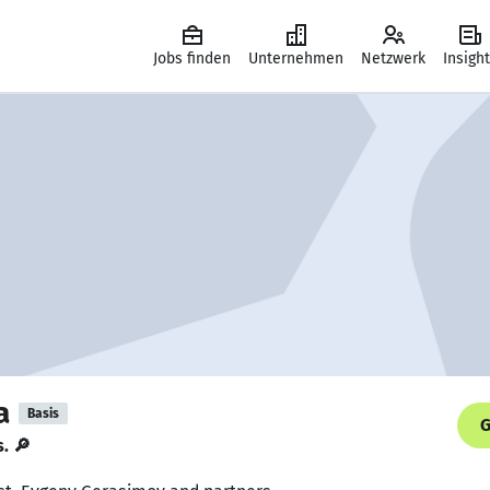
Jobs finden
Unternehmen
Netzwerk
Insigh
a
Basis
G
s. 🔎