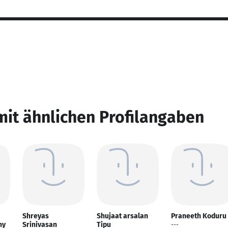
mit ähnlichen Profilangaben
Shreyas
Shujaat arsalan
Praneeth Koduru
hy
Srinivasan
Tipu
---