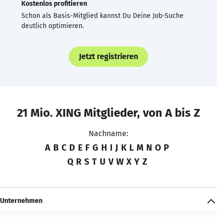
Kostenlos profitieren
Schon als Basis-Mitglied kannst Du Deine Job-Suche
deutlich optimieren.
Jetzt registrieren
21 Mio. XING Mitglieder, von A bis Z
Nachname:
A
B
C
D
E
F
G
H
I
J
K
L
M
N
O
P
Q
R
S
T
U
V
W
X
Y
Z
Unternehmen