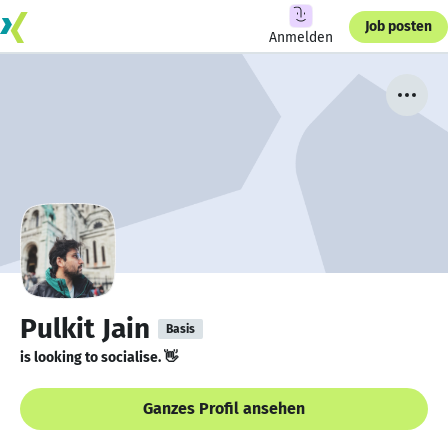
Job posten
Anmelden
Pulkit Jain
Basis
is looking to socialise. 👋
Ganzes Profil ansehen