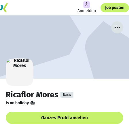
Job posten
Anmelden
Ricaflor Mores
Basis
is on holiday. 🏝️
Ganzes Profil ansehen