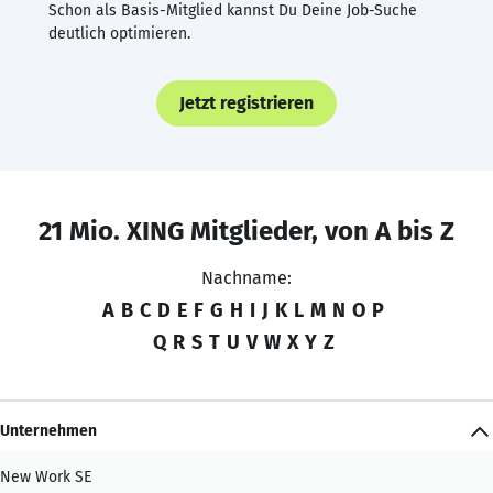
Schon als Basis-Mitglied kannst Du Deine Job-Suche
deutlich optimieren.
Jetzt registrieren
21 Mio. XING Mitglieder, von A bis Z
Nachname:
A
B
C
D
E
F
G
H
I
J
K
L
M
N
O
P
Q
R
S
T
U
V
W
X
Y
Z
Unternehmen
New Work SE