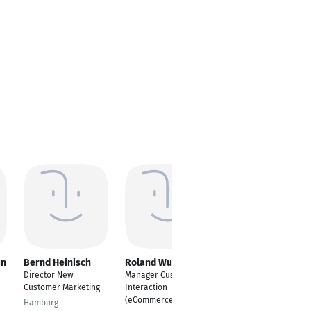
un
Bernd Heinisch
Roland Wurzinger
Kseniia Leienbach
Director New
Manager Customer
Business Consulting &
Customer Marketing
Interaction
Digital Management
(eCommerce)
Hamburg
Köln