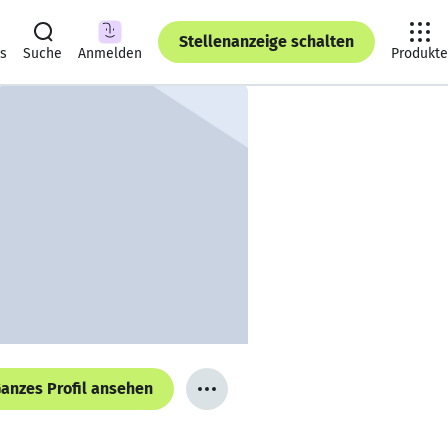
Stellenanzeige schalten
ts
Suche
Anmelden
Produkte
anzes Profil ansehen