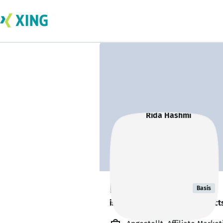
Rida Hashmi
Basis
is looking for freelance project