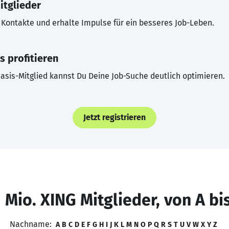
itglieder
Kontakte und erhalte Impulse für ein besseres Job-Leben.
s profitieren
asis-Mitglied kannst Du Deine Job-Suche deutlich optimieren.
Jetzt registrieren
 Mio. XING Mitglieder, von A bi
Nachname:
A
B
C
D
E
F
G
H
I
J
K
L
M
N
O
P
Q
R
S
T
U
V
W
X
Y
Z