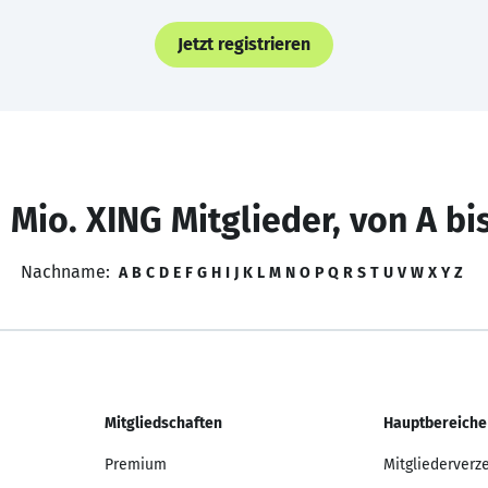
Jetzt registrieren
 Mio. XING Mitglieder, von A bi
Nachname:
A
B
C
D
E
F
G
H
I
J
K
L
M
N
O
P
Q
R
S
T
U
V
W
X
Y
Z
Mitgliedschaften
Hauptbereiche
Premium
Mitgliederverz