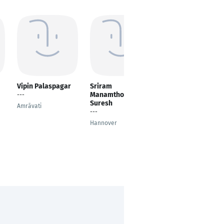
Vipin Palaspagar
Sriram
Ruslan Azimbaev
Manamthodi
---
Global Procurement
Suresh
Amrāvati
Shanghai
---
Hannover