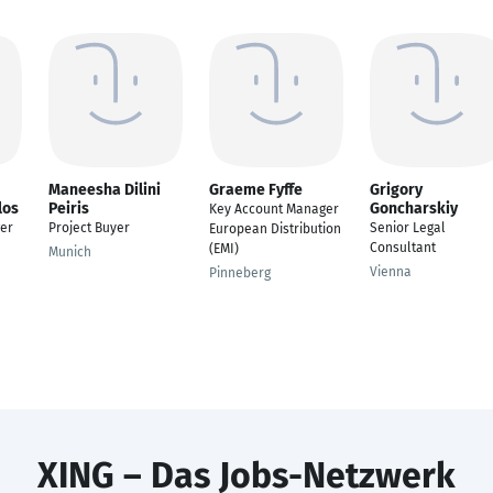
Maneesha Dilini
Graeme Fyffe
Grigory
los
Peiris
Goncharskiy
Key Account Manager
er
Project Buyer
Senior Legal
European Distribution
Consultant
(EMI)
Munich
Vienna
Pinneberg
XING – Das Jobs-Netzwerk