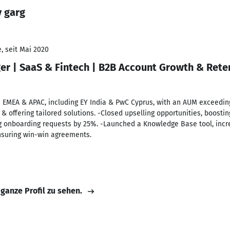
v garg
, seit Mai 2020
er | SaaS & Fintech | B2B Account Growth & Rete
EMEA & APAC, including EY India & PwC Cyprus, with an AUM exceeding
& offering tailored solutions. -Closed upselling opportunities, boosti
g onboarding requests by 25%. -Launched a Knowledge Base tool, incr
nsuring win-win agreements.
 ganze Profil zu sehen.