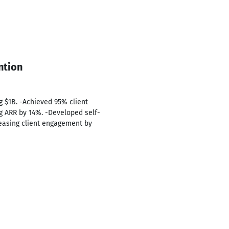
ntion
 $1B. -Achieved 95% client
ng ARR by 14%. -Developed self-
easing client engagement by