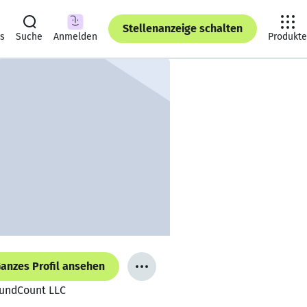
Stellenanzeige schalten
ts
Suche
Anmelden
Produkte
anzes Profil ansehen
FundCount LLC