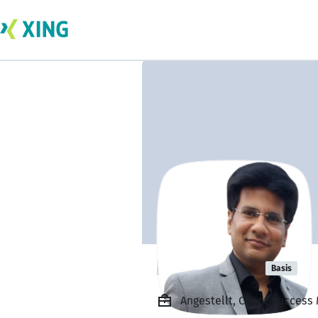
Rishav garg
Basis
Angestellt, Client Success