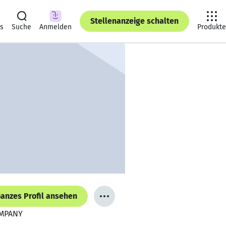
Stellenanzeige schalten
ts
Suche
Anmelden
Produkte
anzes Profil ansehen
OMPANY