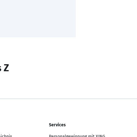
s Z
Services
eichnis
Personalgewinnung mit XING