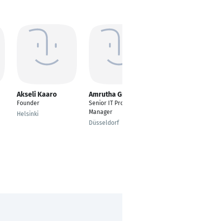
Akseli Kaaro
Amrutha Grandhi
Hekmat Amin
Founder
Senior IT Project
---
Manager
Helsinki
Munich
Düsseldorf