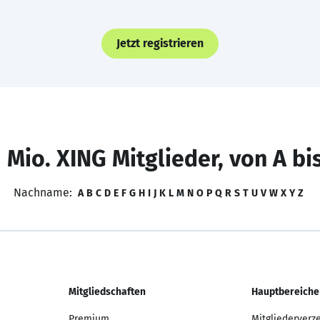
Jetzt registrieren
 Mio. XING Mitglieder, von A bi
Nachname:
A
B
C
D
E
F
G
H
I
J
K
L
M
N
O
P
Q
R
S
T
U
V
W
X
Y
Z
Mitgliedschaften
Hauptbereiche
Premium
Mitgliederverz